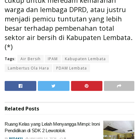
cukup untuk meredam kemarahan
warga dan lembaga DPRD, atau justru
menjadi pemicu tuntutan yang lebih
besar terhadap pembenahan total
sektor air bersih di Kabupaten Lembata.
(*)
Tags:
Air Bersih
IPAM
Kabupaten Lembata
Lambertus Ola Hara
PDAM Lembata
Related
Posts
Ruang Kelas yang Lelah Menyangga Mimpi: Ironi
Pendidikan di SDK 2 Lewotolok
BY
REDAKSI
JANUARY 14, 2026
0