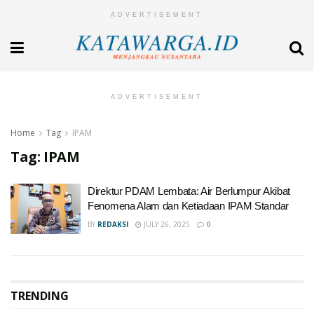
ADVERTISEMENT
ADVERTISEMENT
Home
Tag
IPAM
Tag:
IPAM
Direktur PDAM Lembata: Air Berlumpur Akibat
Fenomena Alam dan Ketiadaan IPAM Standar
BY
REDAKSI
JULY 26, 2025
0
TRENDING