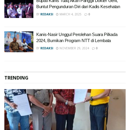
Bupati Kanis Tuaq Akan Panggil Dokter Geril,
Buntut Pengunduran Diri dari Kadis Kesehatan
BY
REDAKSI
MARCH 4, 2025
0
Kanis-Nasir Unggul Perolehan Suara Pilkada
2024, Bumikan Program NTT di Lembata
BY
REDAKSI
NOVEMBER 29, 2024
0
TRENDING