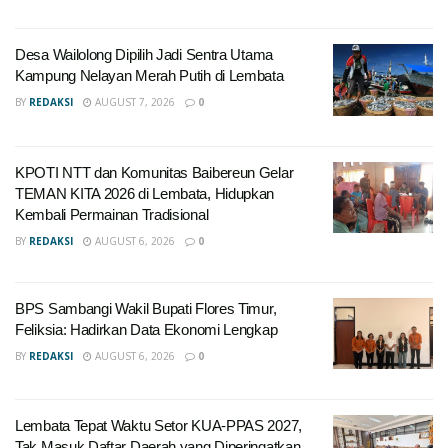
Desa Wailolong Dipilih Jadi Sentra Utama
Kampung Nelayan Merah Putih di Lembata
BY
REDAKSI
AUGUST 7, 2026
0
KPOTI NTT dan Komunitas Baibereun Gelar
TEMAN KITA 2026 di Lembata, Hidupkan
Kembali Permainan Tradisional
BY
REDAKSI
AUGUST 6, 2026
0
BPS Sambangi Wakil Bupati Flores Timur,
Feliksia: Hadirkan Data Ekonomi Lengkap
BY
REDAKSI
AUGUST 6, 2026
0
Lembata Tepat Waktu Setor KUA-PPAS 2027,
Tak Masuk Daftar Daerah yang Diperingatkan