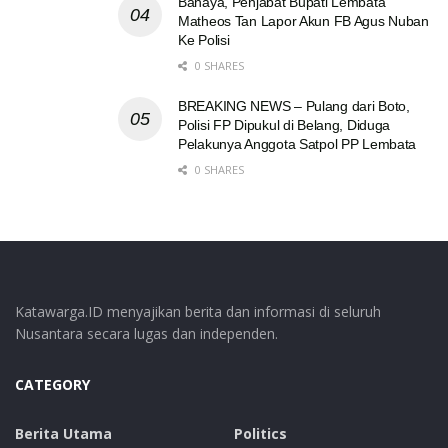
Bahaya, Penjabat Bupati Lembata
Matheos Tan Lapor Akun FB Agus Nuban
Ke Polisi
0 SHARES
BREAKING NEWS – Pulang dari Boto,
Polisi FP Dipukul di Belang, Diduga
Pelakunya Anggota Satpol PP Lembata
0 SHARES
Katawarga.ID menyajikan berita dan informasi di seluruh
Nusantara secara lugas dan independen.
CATEGORY
Berita Utama
Politics