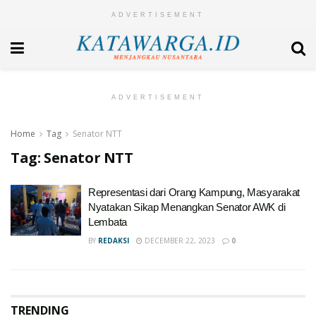
ADVERTISEMENT
ADVERTISEMENT
Home
Tag
Senator NTT
Tag:
Senator NTT
Representasi dari Orang Kampung, Masyarakat
Nyatakan Sikap Menangkan Senator AWK di
Lembata
BY
REDAKSI
DECEMBER 22, 2023
0
TRENDING