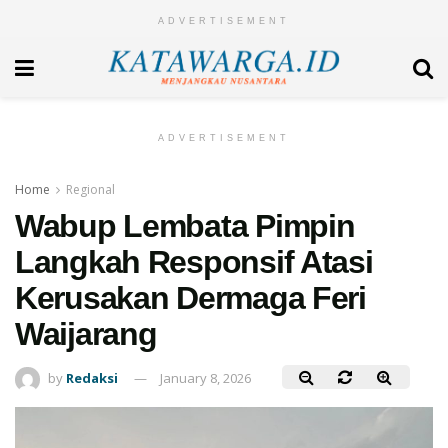
ADVERTISEMENT
ADVERTISEMENT
Home
Regional
Wabup Lembata Pimpin
Langkah Responsif Atasi
Kerusakan Dermaga Feri
Waijarang
by
Redaksi
January 8, 2026