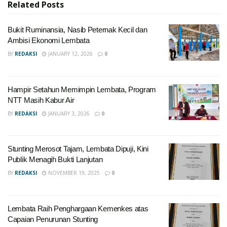
Related
Posts
Bukit Ruminansia, Nasib Peternak Kecil dan
Ambisi Ekonomi Lembata
BY
REDAKSI
JANUARY 12, 2026
0
Hampir Setahun Memimpin Lembata, Program
NTT Masih Kabur Air
BY
REDAKSI
JANUARY 3, 2026
0
Stunting Merosot Tajam, Lembata Dipuji, Kini
Publik Menagih Bukti Lanjutan
BY
REDAKSI
NOVEMBER 19, 2025
0
Lembata Raih Penghargaan Kemenkes atas
Capaian Penurunan Stunting