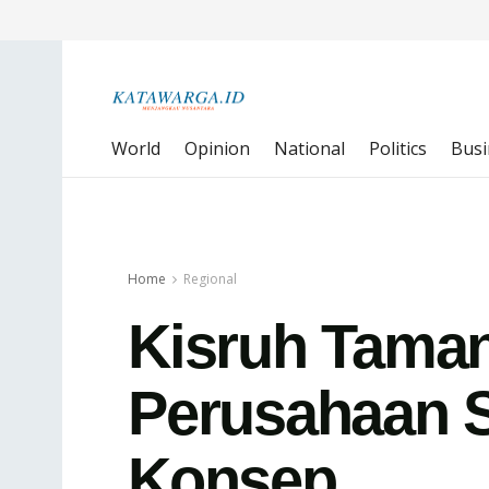
World
Opinion
National
Politics
Busi
Home
Regional
Kisruh Taman
Perusahaan 
Konsep