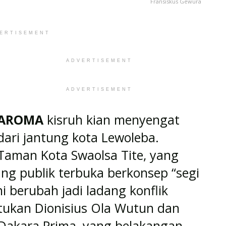
Fransiskus Gewura
ERTISEMENT
ADVERTISEMENT
ADVERTISEMENT
AROMA
kisruh kian menyengat
dari jantung kota Lewoleba.
Taman Kota Swaolsa Tite, yang
ng publik terbuka berkonsep “segi
i berubah jadi ladang konflik
ukan Dionisius Ola Wutun dan
Dakara Prima, yang belakangan