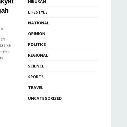
kyat
HIBURAN
gah
LIFESTYLE
NATIONAL
0
OPINION
len
POLITICS
das ke
ereka
REGIONAL
us
SCIENCE
SPORTS
TRAVEL
UNCATEGORIZED