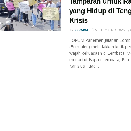
Tamparan untuk Ra
yang Hidup di Ten
Krisis
BY
REDAKSI
SEPTEMBER 9, 2025
FORUM Parlemen Jalanan Lomb
(Formalen) meledakkan kritik pe
wajah kekuasaan di Lembata. M
menuntut Bupati Lembata, Petr
Kanisius Tuaq, ...