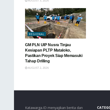
AUGUST 3, 2026
REGIONAL
GM PLN UIP Nusra Tinjau
Kesiapan PLTP Mataloko,
Pastikan Proyek Siap Memasuki
Tahap Drilling
AUGUST 2, 2026
CATEG
Katawarga.ID menyajikan berita dan