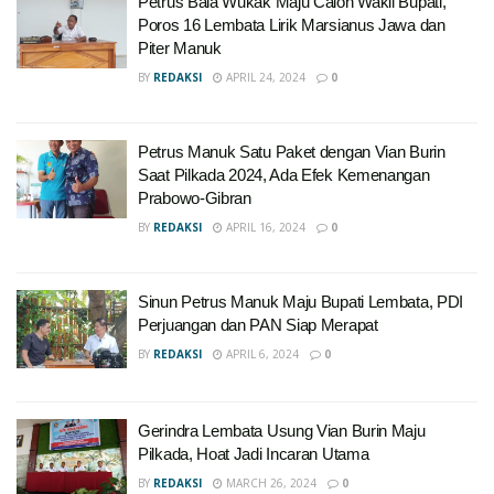
Petrus Bala Wukak Maju Calon Wakil Bupati,
Poros 16 Lembata Lirik Marsianus Jawa dan
Piter Manuk
BY
REDAKSI
APRIL 24, 2024
0
Petrus Manuk Satu Paket dengan Vian Burin
Saat Pilkada 2024, Ada Efek Kemenangan
Prabowo-Gibran
BY
REDAKSI
APRIL 16, 2024
0
Sinun Petrus Manuk Maju Bupati Lembata, PDI
Perjuangan dan PAN Siap Merapat
BY
REDAKSI
APRIL 6, 2024
0
Gerindra Lembata Usung Vian Burin Maju
Pilkada, Hoat Jadi Incaran Utama
BY
REDAKSI
MARCH 26, 2024
0