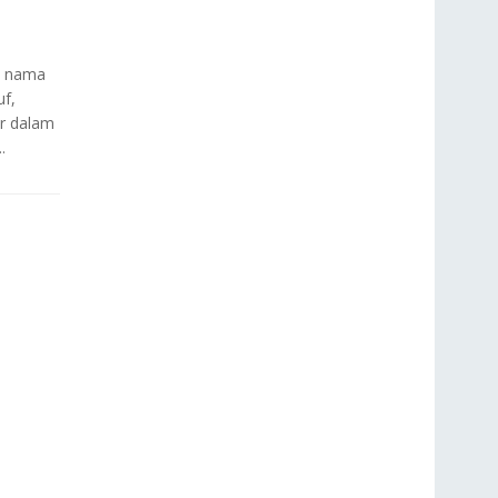
, nama
f,
r dalam
.