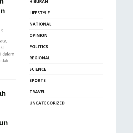
an
HIBURAN
un
LIFESTYLE
NATIONAL
0
OPINION
ata,
POLITICS
sil
I dalam
REGIONAL
ndak
SCIENCE
SPORTS
TRAVEL
ah
UNCATEGORIZED
wun