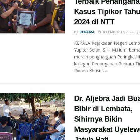
Terbaik Penangan
Kasus Tipikor Tah
2024 di NTT
BY
REDAKSI
DECEMBER 17, 2024
KEPALA Kejaksaan Negeri Lemb
Yupiter Selan, SH., M.Hum, berha
meraih penghargaan Peringkat II
kategori Penanganan Perkara Ti
Pidana Khusus ...
Dr. Aljebra Jadi Bu
Bibir di Lembata,
Sihirnya Bikin
Masyarakat Uyele
Jatuh Hati