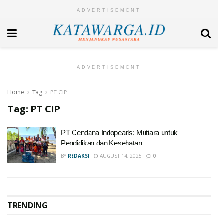
ADVERTISEMENT
ADVERTISEMENT
Home
Tag
PT CIP
Tag:
PT CIP
PT Cendana Indopearls: Mutiara untuk
Pendidikan dan Kesehatan
BY
REDAKSI
AUGUST 14, 2025
0
TRENDING