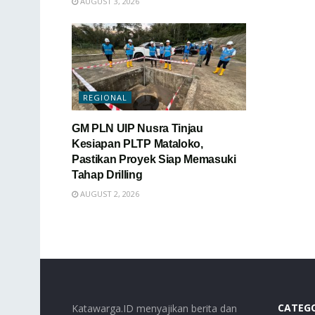
AUGUST 3, 2026
REGIONAL
GM PLN UIP Nusra Tinjau
Kesiapan PLTP Mataloko,
Pastikan Proyek Siap Memasuki
Tahap Drilling
AUGUST 2, 2026
CATEG
Katawarga.ID menyajikan berita dan