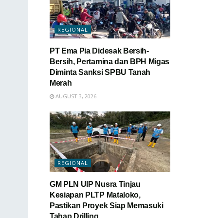
REGIONAL
PT Ema Pia Didesak Bersih-
Bersih, Pertamina dan BPH Migas
Diminta Sanksi SPBU Tanah
Merah
AUGUST 3, 2026
REGIONAL
GM PLN UIP Nusra Tinjau
Kesiapan PLTP Mataloko,
Pastikan Proyek Siap Memasuki
Tahap Drilling