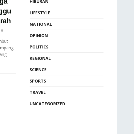
rga
HIBURAN
nggu
LIFESTYLE
rah
NATIONAL
0
OPINION
mbut
POLITICS
Simpang
yang
REGIONAL
SCIENCE
SPORTS
TRAVEL
UNCATEGORIZED