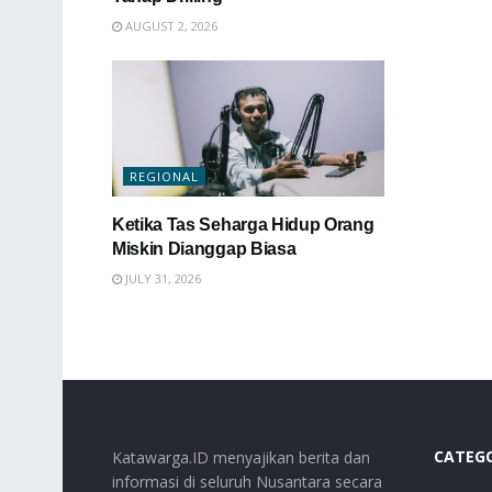
AUGUST 2, 2026
REGIONAL
Ketika Tas Seharga Hidup Orang
Miskin Dianggap Biasa
JULY 31, 2026
CATEG
Katawarga.ID menyajikan berita dan
informasi di seluruh Nusantara secara