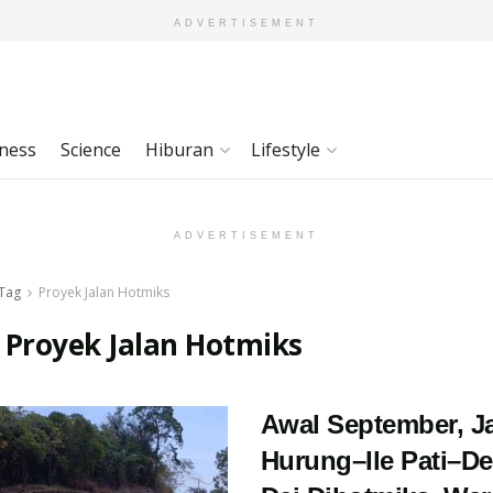
ADVERTISEMENT
ness
Science
Hiburan
Lifestyle
ADVERTISEMENT
Tag
Proyek Jalan Hotmiks
:
Proyek Jalan Hotmiks
Awal September, J
Hurung–Ile Pati–D