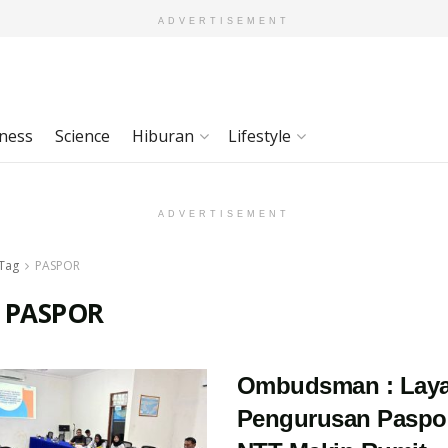
ADVERTISEMENT
ness
Science
Hiburan
Lifestyle
ADVERTISEMENT
Tag
PASPOR
:
PASPOR
Ombudsman : Lay
Pengurusan Paspor