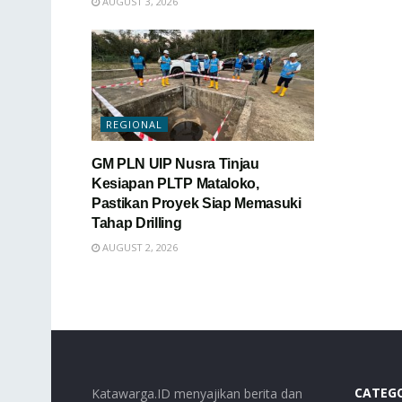
AUGUST 3, 2026
REGIONAL
GM PLN UIP Nusra Tinjau
Kesiapan PLTP Mataloko,
Pastikan Proyek Siap Memasuki
Tahap Drilling
AUGUST 2, 2026
CATEG
Katawarga.ID menyajikan berita dan