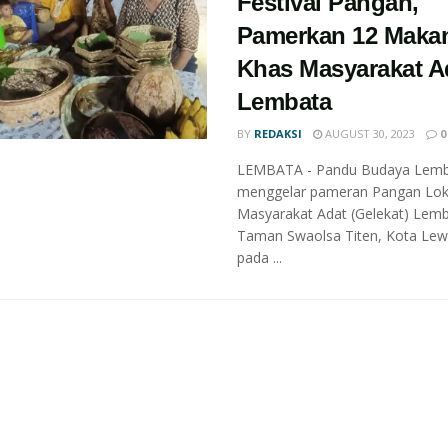
Festival Pangan,
Pamerkan 12 Maka
Khas Masyarakat A
Lembata
BY
REDAKSI
AUGUST 30, 2023
0
LEMBATA - Pandu Budaya Lemb
menggelar pameran Pangan Lok
Masyarakat Adat (Gelekat) Lemb
Taman Swaolsa Titen, Kota Lew
pada ...