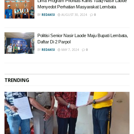
Lima Program Prioritas Kanis Tuaq-Nasir Laode
Menyedot Perhatian Masyarakat Lembata
BY
REDAKSI
AUGUST 30, 2024
0
Politisi Senior Nasir Laode Maju Bupati Lembata,
Daftar Di 2 Parpol
BY
REDAKSI
MAY 7, 2024
0
TRENDING