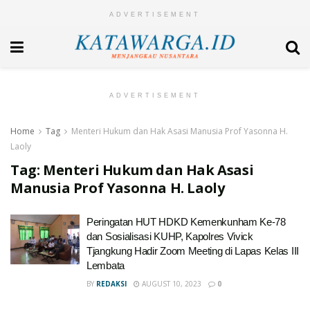
ADVERTISEMENT
ADVERTISEMENT
Home
Tag
Menteri Hukum dan Hak Asasi Manusia Prof Yasonna H.
Laoly
Tag:
Menteri Hukum dan Hak Asasi
Manusia Prof Yasonna H. Laoly
Peringatan HUT HDKD Kemenkunham Ke-78
dan Sosialisasi KUHP, Kapolres Vivick
Tjangkung Hadir Zoom Meeting di Lapas Kelas III
Lembata
BY
REDAKSI
AUGUST 10, 2023
0