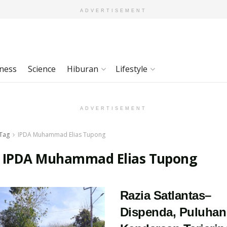
ADVERTISEMENT
ness
Science
Hiburan
Lifestyle
ADVERTISEMENT
Tag
IPDA Muhammad Elias Tupong
:
IPDA Muhammad Elias Tupong
Razia Satlantas–
Dispenda, Puluhan