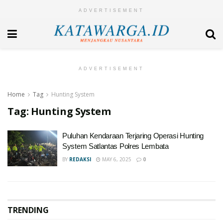
ADVERTISEMENT
ADVERTISEMENT
Home
Tag
Hunting System
Tag:
Hunting System
Puluhan Kendaraan Terjaring Operasi Hunting
System Satlantas Polres Lembata
BY
REDAKSI
MAY 6, 2025
0
TRENDING