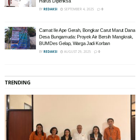
Harus Diperiksa
BY
REDAKSI
SEPTEMBER 4, 2025
0
Camat Ile Ape Gerah, Bongkar Carut Marut Dana
Desa Bungamuda: Proyek Air Bersih Mangkrak,
BUMDes Gelap, Warga Jadi Korban
BY
REDAKSI
AUGUST 29, 2025
0
TRENDING