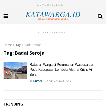
ADVERTISEMENT
ADVERTISEMENT
Home
Tag
Badai Seroja
Tag:
Badai Seroja
Ratusan Warga di Perumahan Waisesa dan
Podu Kabupaten Lembata Alamai Krisis Air
Bersih
BY
REDAKSI
JULY 27, 2023
0
TRENDING