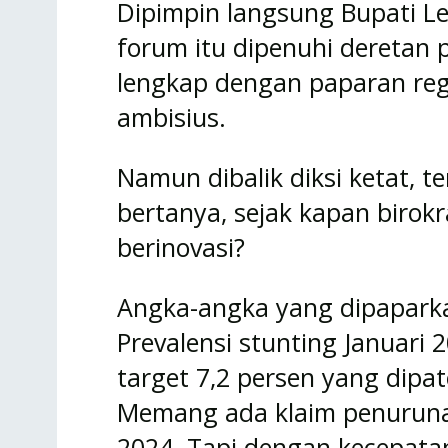
Dipimpin langsung Bupati Le
forum itu dipenuhi deretan 
lengkap dengan paparan regu
ambisius.
Namun dibalik diksi ketat, te
bertanya, sejak kapan birok
berinovasi?
Angka-angka yang dipaparkan
Prevalensi stunting Januari 
target 7,2 persen yang dip
Memang ada klaim penurunan
2024. Tapi dengan kecepatan