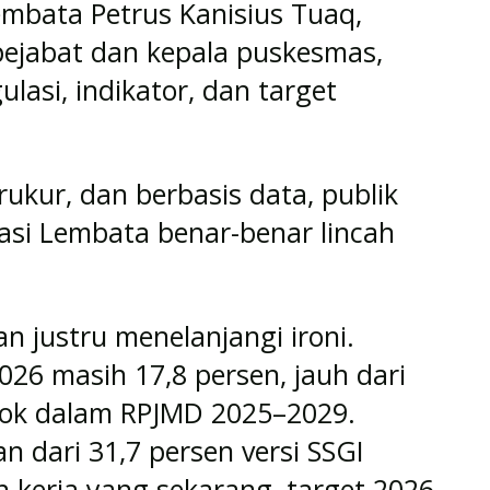
mbata Petrus Kanisius Tuaq,
pejabat dan kepala puskesmas,
lasi, indikator, dan target
rukur, dan berbasis data, publik
rasi Lembata benar-benar lincah
 justru menelanjangi ironi.
2026 masih 17,8 persen, jauh dari
atok dalam RPJMD 2025–2029.
 dari 31,7 persen versi SSGI
 kerja yang sekarang, target 2026