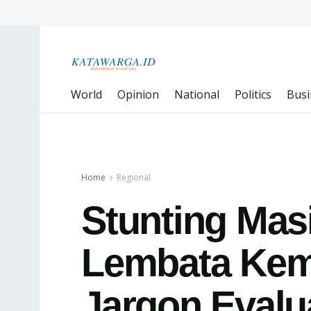
World
Opinion
National
Politics
Busi
Home
Regional
Stunting Mas
Lembata Kem
Jargon Evalu