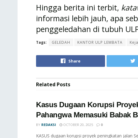
Hingga berita ini terbit,
kata
informasi lebih jauh, apa se
penggeledahan di tubuh ULP
Tags:
GELEDAH
KANTOR ULP LEMBATA
Kej
Share
Related
Posts
Kasus Dugaan Korupsi Proyek
Pahangwa Memasuki Babak B
BY
REDAKSI
OCTOBER 20, 2025
0
KASUS dugaan korupsi proyek peningkatan jalan 