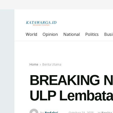
World
Opinion
National
Politics
Busi
Home
Berita Utama
BREAKING NE
ULP Lembat
by
Redaksi
October 21, 2025
in
Berita