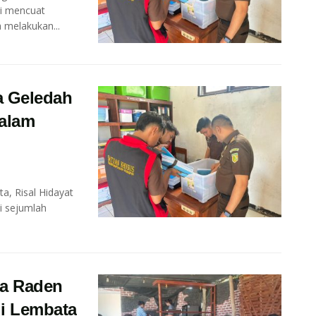
i mencuat
 melakukan...
a Geledah
dalam
, Risal Hidayat
i sejumlah
sa Raden
di Lembata