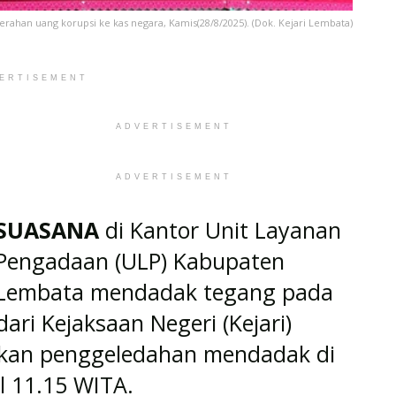
rahan uang korupsi ke kas negara, Kamis(28/8/2025). (Dok. Kejari Lembata)
ERTISEMENT
ADVERTISEMENT
ADVERTISEMENT
SUASANA
di Kantor Unit Layanan
Pengadaan (ULP) Kabupaten
Lembata mendadak tegang pada
ari Kejaksaan Negeri (Kejari)
kan penggeledahan mendadak di
l 11.15 WITA.