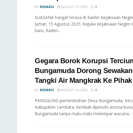
BY
REDAKSI
AUGUST 15, 2025
0
SUASANA hangat terasa di Kantin Kejaksaan Nege
Jumat, 15 Agustus 2025. Kepala Kejaksaan Negeri
baru, Raden...
Gegara Borok Korupsi Terciu
Bungamuda Dorong Sewakan
Tangki Air Mangkrak Ke Pihak
BY
REDAKSI
AUGUST 14, 2025
0
PANGGUNG pemerintahan Desa Bungamuda, Kecam
Kabupaten Lembata, kembali dipenuhi aroma busu
Bungamuda tanpa malu-malu melempar wacana...