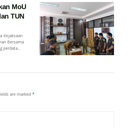
ekan MoU
dan TUN
a Kejaksaan
man Bersama
 perdata...
fields are marked
*