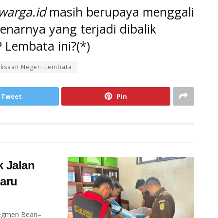
warga.id
masih berupaya menggali
benarnya yang terjadi dibalik
 Lembata ini?(*)
aksaan Negeri Lembata
Tweet
Pin
 Jalan
aru
Segmen Bean–