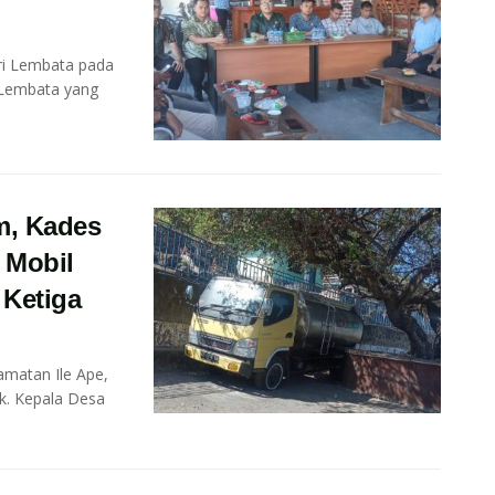
ri Lembata pada
 Lembata yang
m, Kades
 Mobil
 Ketiga
atan Ile Ape,
k. Kepala Desa