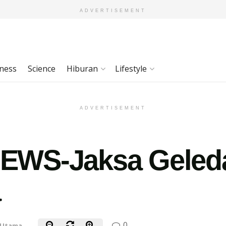
ADVERTISEMENT
ness
Science
Hiburan
Lifestyle
ADVERTISEMENT
WS-Jaksa Geleda
a
0
 Utama