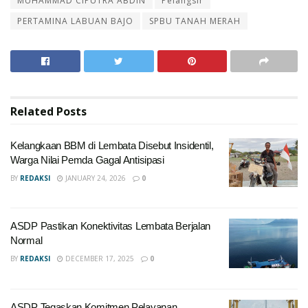
MUHAMMAD CIPUTRA ABDIN
Pelangsir
PERTAMINA LABUAN BAJO
SPBU TANAH MERAH
Related
Posts
Kelangkaan BBM di Lembata Disebut Insidentil,
Warga Nilai Pemda Gagal Antisipasi
BY
REDAKSI
JANUARY 24, 2026
0
ASDP Pastikan Konektivitas Lembata Berjalan
Normal
BY
REDAKSI
DECEMBER 17, 2025
0
ASDP Tegaskan Komitmen Pelayanan,