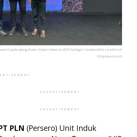
ward pada ajang Asian Impact Awards 2025 kategori Sustainable Livelihood
Empowerment
ERTISEMENT
ADVERTISEMENT
ADVERTISEMENT
PT PLN
(Persero) Unit Induk