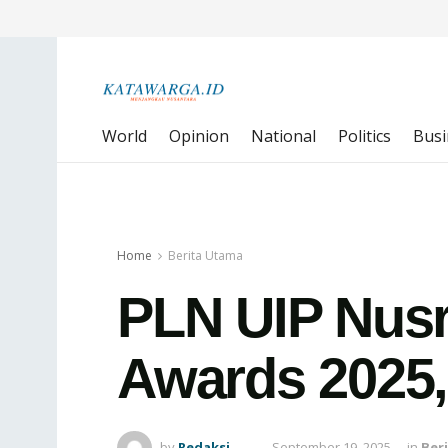
World
Opinion
National
Politics
Busi
Home
Berita Utama
PLN UIP Nusr
Awards 2025, 
by
Redaksi
September 19, 2025
in
Ber