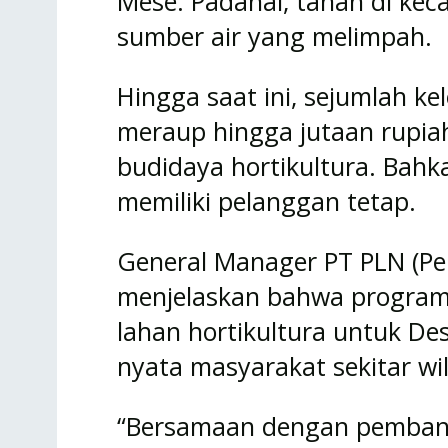
Mese. Padahal, tanah di kec
sumber air yang melimpah.
Hingga saat ini, sejumlah ke
meraup hingga jutaan rupiah 
budidaya hortikultura. Bahk
memiliki pelanggan tetap.
General Manager PT PLN (Pers
menjelaskan bahwa program 
lahan hortikultura untuk Des
nyata masyarakat sekitar wi
“Bersamaan dengan pembang