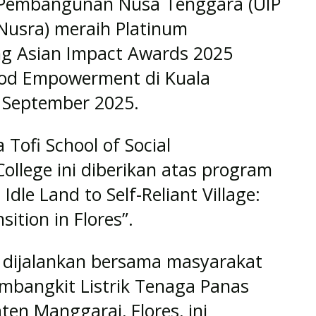
Pembangunan Nusa Tenggara (UIP
Nusra) meraih Platinum
ng Asian Impact Awards 2025
hood Empowerment di Kuala
8 September 2025.
Tofi School of Social
ollege ini diberikan atas program
dle Land to Self-Reliant Village:
ition in Flores”.
 dijalankan bersama masyarakat
mbangkit Listrik Tenaga Panas
en Manggarai, Flores, ini