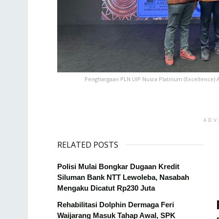
Penghargaan PLN UIP Nusra Platinum (Excellence) A
ADV
RELATED POSTS
Polisi Mulai Bongkar Dugaan Kredit
Siluman Bank NTT Lewoleba, Nasabah
Mengaku Dicatut Rp230 Juta
Rehabilitasi Dolphin Dermaga Feri
Waijarang Masuk Tahap Awal, SPK