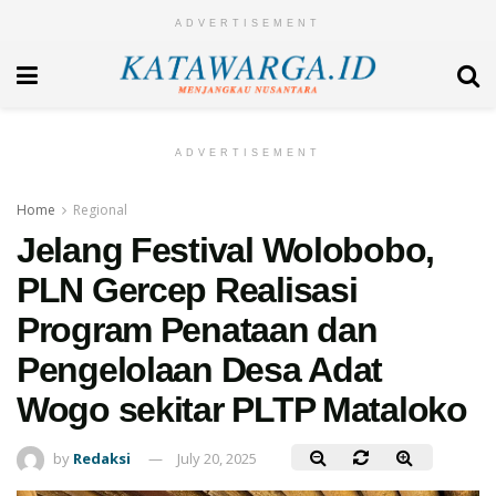
ADVERTISEMENT
ADVERTISEMENT
Home
Regional
Jelang Festival Wolobobo,
PLN Gercep Realisasi
Program Penataan dan
Pengelolaan Desa Adat
Wogo sekitar PLTP Mataloko
by
Redaksi
July 20, 2025