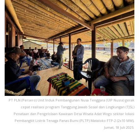
PT PLN (Persero) Unit Induk Pembangunan Nusa Tenggara (UIP Nusra) gerak
cepat realisasi program Tanggung Jawab Sosial dan Lingkungan (TJSL)
Penataan dan Pengelolaan Kawasan Desa Wisata Adat Wogo sekitar lokasi
Pembangkit Listrik Tenaga Panas Bumi (PLTP) Mataloko FTP-2 (2x10 MW),
Jumat, 18 Juli 2025.