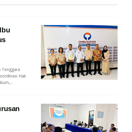
Ibu
us
a Tenggara
oordinasi Hak
kum,...
urusan