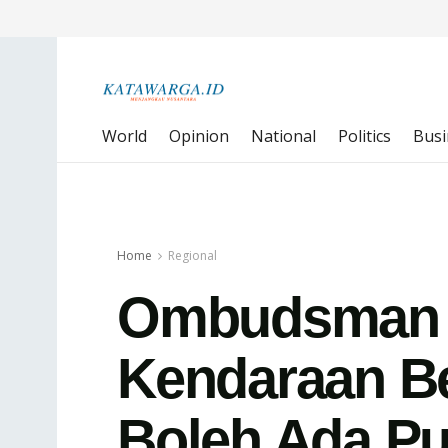
World
Opinion
National
Politics
Busi
Home
Regional
Ombudsman N
Kendaraan Be
Boleh Ada Pu