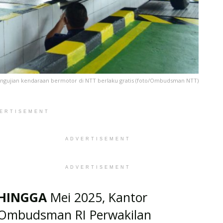
jian kendaraan bermotor di NTT berlaku gratis (foto/Ombudsman NTT)
ERTISEMENT
ADVERTISEMENT
ADVERTISEMENT
HINGGA
Mei 2025, Kantor
Ombudsman RI Perwakilan