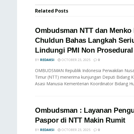
Related
Posts
Ombudsman NTT dan Menko 
Chuldun Bahas Langkah Seri
Lindungi PMI Non Prosedural
BY
REDAKSI
OCTOBER 23, 2025
0
OMBUDSMAN Republik Indonesia Perwakilan Nus
Timur (NTT) menerima kunjungan Deputi Bidang K
Asasi Manusia Kementerian Koordinator Bidang Hu
Ombudsman : Layanan Peng
Paspor di NTT Makin Rumit
BY
REDAKSI
OCTOBER 23, 2025
0