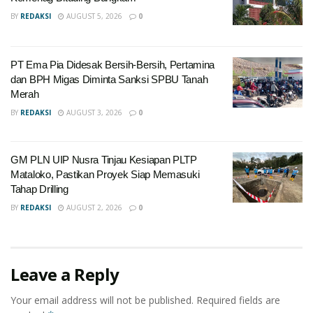
BY
REDAKSI
AUGUST 5, 2026
0
PT Ema Pia Didesak Bersih-Bersih, Pertamina
dan BPH Migas Diminta Sanksi SPBU Tanah
Merah
BY
REDAKSI
AUGUST 3, 2026
0
GM PLN UIP Nusra Tinjau Kesiapan PLTP
Mataloko, Pastikan Proyek Siap Memasuki
Tahap Drilling
BY
REDAKSI
AUGUST 2, 2026
0
Leave a Reply
Your email address will not be published.
Required fields are