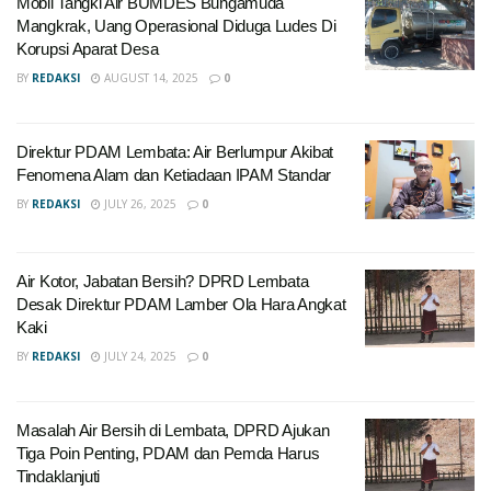
Mobil Tangki Air BUMDES Bungamuda
Mangkrak, Uang Operasional Diduga Ludes Di
Korupsi Aparat Desa
BY
REDAKSI
AUGUST 14, 2025
0
Direktur PDAM Lembata: Air Berlumpur Akibat
Fenomena Alam dan Ketiadaan IPAM Standar
BY
REDAKSI
JULY 26, 2025
0
Air Kotor, Jabatan Bersih? DPRD Lembata
Desak Direktur PDAM Lamber Ola Hara Angkat
Kaki
BY
REDAKSI
JULY 24, 2025
0
Masalah Air Bersih di Lembata, DPRD Ajukan
Tiga Poin Penting, PDAM dan Pemda Harus
Tindaklanjuti