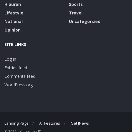
Hiburan
Sports
Lifestyle
Travel
National
Uncategorized
Opinion
SITE LINKS
Log in
Entries feed
Comments feed
WordPress.org
Landing Page
All Features
Get JNews
© 2022 - Katawarga.ID