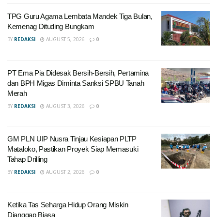
TPG Guru Agama Lembata Mandek Tiga Bulan,
Kemenag Dituding Bungkam
BY
REDAKSI
AUGUST 5, 2026
0
PT Ema Pia Didesak Bersih-Bersih, Pertamina
dan BPH Migas Diminta Sanksi SPBU Tanah
Merah
BY
REDAKSI
AUGUST 3, 2026
0
GM PLN UIP Nusra Tinjau Kesiapan PLTP
Mataloko, Pastikan Proyek Siap Memasuki
Tahap Drilling
BY
REDAKSI
AUGUST 2, 2026
0
Ketika Tas Seharga Hidup Orang Miskin
Dianggap Biasa