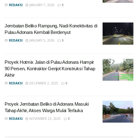
BY
REDAKSI
JANUARY 7, 2026
0
Jembatan Beliko Rampung, Nadi Konektivitas di
Pulau Adonara Kembali Berdenyut
BY
REDAKSI
JANUARY 5, 2026
0
Proyek Hotmix Jalan di Pulau Adonara Hampir
90 Persen, Kontraktor Genjot Konstruksi Tahap
Akhir
BY
REDAKSI
DECEMBER 2, 2025
0
Proyek Jembatan Beliko di Adonara Masuki
Tahap Akhir, Akses Warga Mulai Terbuka
BY
REDAKSI
NOVEMBER 23, 2025
0