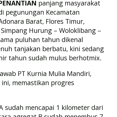
PENANTIAN
panjang masyarakat
di pegunungan Kecamatan
Adonara Barat, Flores Timur,
an Simpang Hurung – Woloklibang –
elama puluhan tahun dikenal
enuh tanjakan berbatu, kini sedang
hir tahun sudah mulus berhotmix.
awab PT Kurnia Mulia Mandiri,
 ini, memastikan progres
 A sudah mencapai 1 kilometer dari
entara agregat B sudah menembus 7