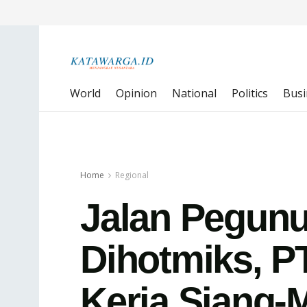
World
Opinion
National
Politics
Busi
Home
Regional
Jalan Pegunu
Dihotmiks, P
Kerja Siang-