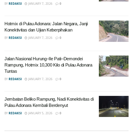
BY
REDAKSI
JANUARY 7, 2026
0
Hotmix di Pulau Adonara: Jalan Negara, Janji
Konektivitas dan Ujian Keberpihakan
BY
REDAKSI
JANUARY 7, 2026
0
Jalan Nasional Hurung–Ile Pati–Demondei
Rampung, Hotmix 10,300 Kilo di Pulau Adonara
Tuntas
BY
REDAKSI
JANUARY 7, 2026
0
Jembatan Beliko Rampung, Nadi Konektivitas di
Pulau Adonara Kembali Berdenyut
BY
REDAKSI
JANUARY 5, 2026
0