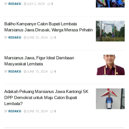
BY
REDAKSI
JULY 2, 2024
0
Baliho Kampanye Calon Bupati Lembata
Marsianus Jawa Dirusak, Warga Merasa Prihatin
BY
REDAKSI
JUNE 25, 2024
0
Marsianus Jawa, Figur Ideal Dambaan
Masyarakat Lembata
BY
REDAKSI
JUNE 15, 2024
0
Adakah Peluang Marsianus Jawa Kantongi SK
DPP Demokrat untuk Maju Calon Bupati
Lembata?
BY
REDAKSI
JUNE 10, 2024
0